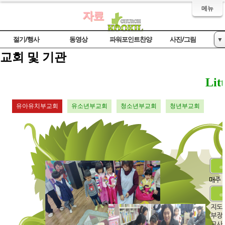
메뉴
자료
절기/행사
동영상
파워포인트찬양
사진/그림
▼
교회 및 기관
악보
교회 및 기관